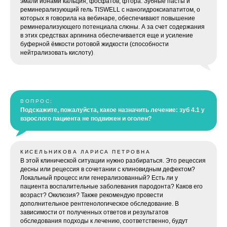
эмали ионами кальция, фосфатов, фтора. Зубные пасты и
реминерализующий гель TISWELL с наногидроксиапатитом, о
которых я говорила на вебинаре, обеспечивают повышение
реминерализующего потенциала слюны. А за счет содержания
в этих средствах аргинина обеспечивается еще и усиление
буферной ёмкости ротовой жидкости (способности
нейтрализовать кислоту)
.
ВОПРОС:
Подскажите, пожалуйста, какое назначить лечение: зуб 4.1 у
взрослого пациента не подвижен и оголен?
КИСЕЛЬНИКОВА ЛАРИСА ПЕТРОВНА
В этой клинической ситуации нужно разбираться. Это рецессия
десны или рецессия в сочетании с клиновидным дефектом?
Локальный процесс или генерализованный? Есть ли у
пациента воспалительные заболевания пародонта? Каков его
возраст? Окклюзия? Также рекомендую провести
дополнительное рентгенологическое обследование. В
зависимости от полученных ответов и результатов
обследования подходы к лечению, соответственно, будут