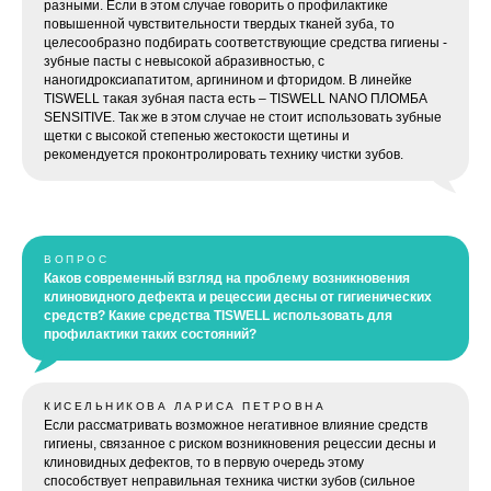
разными. Если в этом случае говорить о профилактике
повышенной чувствительности твердых тканей зуба, то
целесообразно подбирать соответствующие средства гигиены -
зубные пасты с невысокой абразивностью, с
наногидроксиапатитом, аргинином и фторидом. В линейке
TISWELL такая зубная паста есть – TISWELL NANO ПЛОМБА
SENSITIVE. Так же в этом случае не стоит использовать зубные
щетки с высокой степенью жестокости щетины и
рекомендуется проконтролировать технику чистки зубов.
ВОПРОС
Каков современный взгляд на проблему возникновения
клиновидного дефекта и рецессии десны от гигиенических
средств? Какие средства TISWELL использовать для
профилактики таких состояний?
КИСЕЛЬНИКОВА ЛАРИСА ПЕТРОВНА
Если рассматривать возможное негативное влияние средств
гигиены, связанное с риском возникновения рецессии десны и
клиновидных дефектов, то в первую очередь этому
способствует неправильная техника чистки зубов (сильное