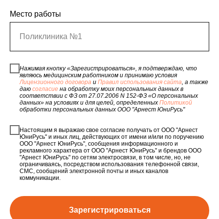
Место работы
Поликлиника №1
Нажимая кнопку «Зарегистрироваться», я подтверждаю, что
являюсь медицинским работником и принимаю условия
Лицензионного договора
и
Правил использования сайта
, а также
даю
согласие
на обработку моих персональных данных в
соответствии с ФЗ от 27.07.2006 N 152-ФЗ «О персональных
данных» на условиях и для целей, определенных
Политикой
обработки персональных данных ООО "Арнест ЮниРусь"
Настоящим я выражаю свое согласие получать от ООО "Арнест
ЮниРусь" и иных лиц, действующих от имени и/или по поручению
ООО "Арнест ЮниРусь", сообщения информационного и
рекламного характера от ООО "Арнест ЮниРусь" и брендов ООО
"Арнест ЮниРусь" по сетям электросвязи, в том числе, но, не
ограничиваясь, посредством использования телефонной связи,
СМС, сообщений электронной почты и иных каналов
коммуникации.
Зарегистрироваться