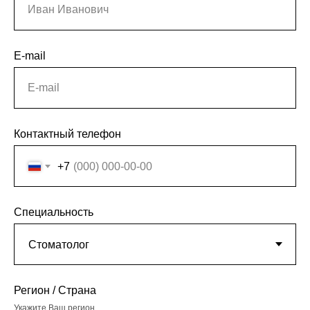
Иван Иванович
Продолжительность вебинара 1 час
E-mail
Лектор: Власова Наталья Николаевна, к.м.н,
E-mail
доцент кафедры терапевтической
стоматологии Первого Московского
Государственного Медицинского
Контактный телефон
Университета им. Сеченова
+7
Специальность
Регион / Страна
Укажите Ваш регион