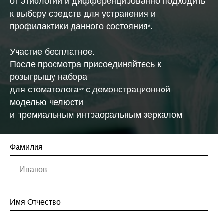
от этиологии и дифференцированно подходить
к выбору средств для устранения и
профилактики данного состояния
.
*
Участие бесплатное.
После просмотра присоединяйтесь к
розыгрышу набора
для стоматолога
с демонстрационной
**
моделью челюсти
и премиальным интраоральным зеркалом
Фамилия
Регистрация на вебинар
Иванов
Вебинар от 2 сентября 2025г доступен в
Имя Отчество
записи