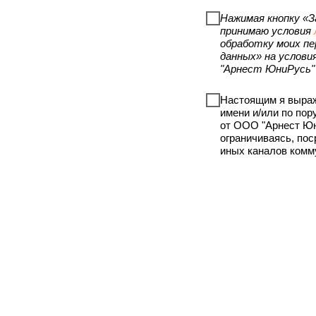
Нажимая кнопку «З
принимаю условия
обработку моих пе
данных» на услови
"Арнест ЮниРусь"
Настоящим я выраж
имени и/или по по
от ООО "Арнест Юн
ограничиваясь, по
иных каналов комм