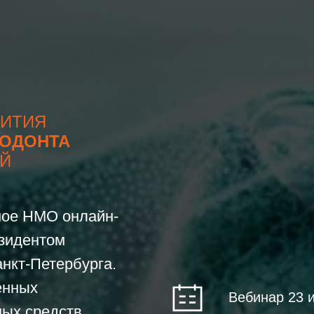
ИТИЯ
РОДОНТА
ЕЙ
ное НМО онлайн-
езидентом
нкт-Петербурга.
енных
Вебинар 23 и
ных средств