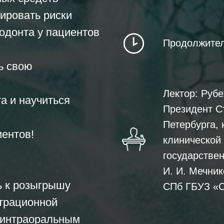
ировать риски
одонта у пациентов
Продолжител
ь свою
Лектор: Руб
а и научиться
Президент С
Петербурга, 
иентов!
клинической
государствен
И. И. Мечни
ь к розыгрышу
СПб ГБУЗ «С
страционной
 интраоральным