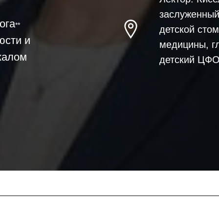
заслуженный 
ога
**
детской стом
юсти и
медицины, г
калом
детский ЦФО