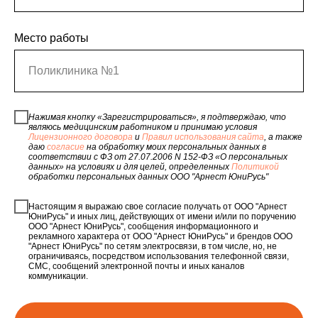
Место работы
Поликлиника №1
Нажимая кнопку «Зарегистрироваться», я подтверждаю, что
являюсь медицинским работником и принимаю условия
Лицензионного договора
и
Правил использования сайта
, а также
даю
согласие
на обработку моих персональных данных в
соответствии с ФЗ от 27.07.2006 N 152-ФЗ «О персональных
данных» на условиях и для целей, определенных
Политикой
обработки персональных данных ООО "Арнест ЮниРусь"
Настоящим я выражаю свое согласие получать от ООО "Арнест
ЮниРусь" и иных лиц, действующих от имени и/или по поручению
ООО "Арнест ЮниРусь", сообщения информационного и
рекламного характера от ООО "Арнест ЮниРусь" и брендов ООО
"Арнест ЮниРусь" по сетям электросвязи, в том числе, но, не
ограничиваясь, посредством использования телефонной связи,
СМС, сообщений электронной почты и иных каналов
коммуникации.