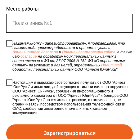
Место работы
Поликлиника №1
Нажимая кнопку «Зарегистрироваться», я подтверждаю, что
являюсь медицинским работником и принимаю условия
Лицензионного договора
и
Правил использования сайта
, а также
даю
согласие
на обработку моих персональных данных в
соответствии с ФЗ от 27.07.2006 N 152-ФЗ «О персональных
данных» на условиях и для целей, определенных
Политикой
обработки персональных данных ООО "Арнест ЮниРусь"
Настоящим я выражаю свое согласие получать от ООО "Арнест
ЮниРусь" и иных лиц, действующих от имени и/или по поручению
ООО "Арнест ЮниРусь", сообщения информационного и
рекламного характера от ООО "Арнест ЮниРусь" и брендов ООО
"Арнест ЮниРусь" по сетям электросвязи, в том числе, но, не
ограничиваясь, посредством использования телефонной связи,
СМС, сообщений электронной почты и иных каналов
коммуникации.
Зарегистрироваться