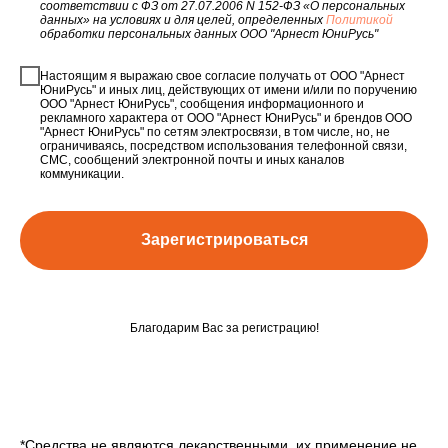
соответствии с ФЗ от 27.07.2006 N 152-ФЗ «О персональных
данных» на условиях и для целей, определенных
Политикой
обработки персональных данных ООО "Арнест ЮниРусь"
Настоящим я выражаю свое согласие получать от ООО "Арнест
ЮниРусь" и иных лиц, действующих от имени и/или по поручению
ООО "Арнест ЮниРусь", сообщения информационного и
рекламного характера от ООО "Арнест ЮниРусь" и брендов ООО
"Арнест ЮниРусь" по сетям электросвязи, в том числе, но, не
ограничиваясь, посредством использования телефонной связи,
СМС, сообщений электронной почты и иных каналов
коммуникации.
Зарегистрироваться
Благодарим Вас за регистрацию!
*
Средства не являются лекарственными, их применение не