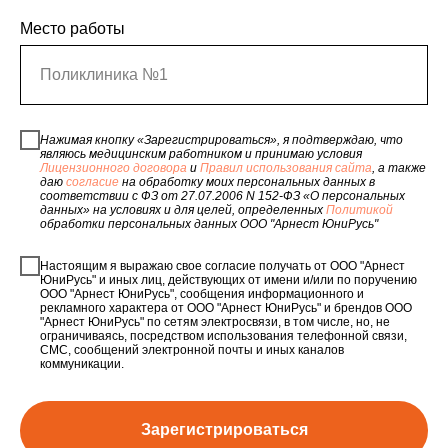
Место работы
Поликлиника №1
Нажимая кнопку «Зарегистрироваться», я подтверждаю, что
являюсь медицинским работником и принимаю условия
Лицензионного договора
и
Правил использования сайта
, а также
даю
согласие
на обработку моих персональных данных в
соответствии с ФЗ от 27.07.2006 N 152-ФЗ «О персональных
данных» на условиях и для целей, определенных
Политикой
обработки персональных данных ООО "Арнест ЮниРусь"
Настоящим я выражаю свое согласие получать от ООО "Арнест
ЮниРусь" и иных лиц, действующих от имени и/или по поручению
ООО "Арнест ЮниРусь", сообщения информационного и
рекламного характера от ООО "Арнест ЮниРусь" и брендов ООО
"Арнест ЮниРусь" по сетям электросвязи, в том числе, но, не
ограничиваясь, посредством использования телефонной связи,
СМС, сообщений электронной почты и иных каналов
коммуникации.
Зарегистрироваться