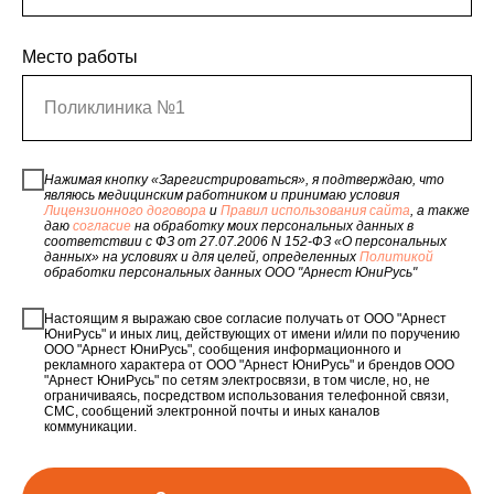
Место работы
Поликлиника №1
Нажимая кнопку «Зарегистрироваться», я подтверждаю, что
являюсь медицинским работником и принимаю условия
Лицензионного договора
и
Правил использования сайта
, а также
даю
согласие
на обработку моих персональных данных в
соответствии с ФЗ от 27.07.2006 N 152-ФЗ «О персональных
данных» на условиях и для целей, определенных
Политикой
обработки персональных данных ООО "Арнест ЮниРусь"
Настоящим я выражаю свое согласие получать от ООО "Арнест
ЮниРусь" и иных лиц, действующих от имени и/или по поручению
ООО "Арнест ЮниРусь", сообщения информационного и
рекламного характера от ООО "Арнест ЮниРусь" и брендов ООО
"Арнест ЮниРусь" по сетям электросвязи, в том числе, но, не
ограничиваясь, посредством использования телефонной связи,
СМС, сообщений электронной почты и иных каналов
коммуникации.