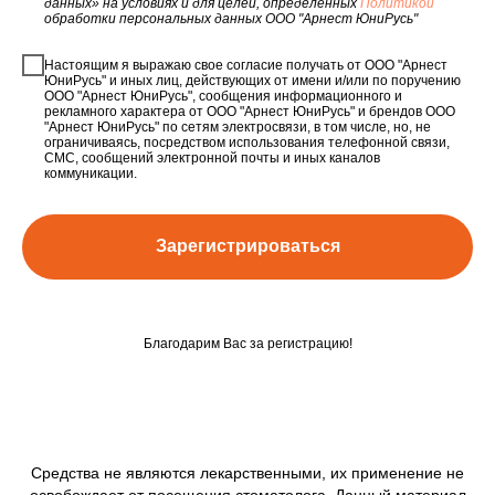
данных» на условиях и для целей, определенных
Политикой
обработки персональных данных ООО "Арнест ЮниРусь"
Настоящим я выражаю свое согласие получать от ООО "Арнест
ЮниРусь" и иных лиц, действующих от имени и/или по поручению
ООО "Арнест ЮниРусь", сообщения информационного и
рекламного характера от ООО "Арнест ЮниРусь" и брендов ООО
"Арнест ЮниРусь" по сетям электросвязи, в том числе, но, не
ограничиваясь, посредством использования телефонной связи,
СМС, сообщений электронной почты и иных каналов
коммуникации.
Зарегистрироваться
Благодарим Вас за регистрацию!
Средства не являются лекарственными, их применение не