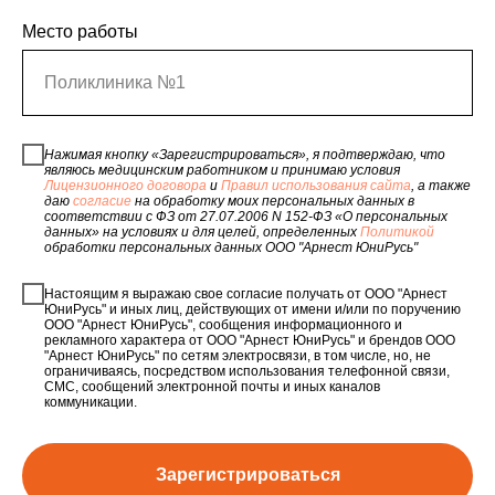
Место работы
Поликлиника №1
Нажимая кнопку «Зарегистрироваться», я подтверждаю, что
являюсь медицинским работником и принимаю условия
Лицензионного договора
и
Правил использования сайта
, а также
даю
согласие
на обработку моих персональных данных в
соответствии с ФЗ от 27.07.2006 N 152-ФЗ «О персональных
данных» на условиях и для целей, определенных
Политикой
обработки персональных данных ООО "Арнест ЮниРусь"
Настоящим я выражаю свое согласие получать от ООО "Арнест
ЮниРусь" и иных лиц, действующих от имени и/или по поручению
ООО "Арнест ЮниРусь", сообщения информационного и
рекламного характера от ООО "Арнест ЮниРусь" и брендов ООО
"Арнест ЮниРусь" по сетям электросвязи, в том числе, но, не
ограничиваясь, посредством использования телефонной связи,
СМС, сообщений электронной почты и иных каналов
коммуникации.
Зарегистрироваться