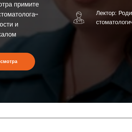
отра примите
Лектор: Род
стоматолога
**
стоматологич
юсти и
калом
осмотра