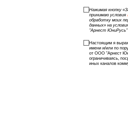
Нажимая кнопку «З
принимаю условия
обработку моих пе
данных» на услови
"Арнест ЮниРусь"
Настоящим я выраж
имени и/или по по
от ООО "Арнест Юн
ограничиваясь, по
иных каналов комм