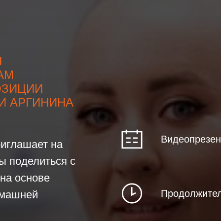
Я
АМ
ОЗИЦИИ
И АРГИНИНА
Видеопрезен
риглашает на
ы поделиться с
на основе
Продолжител
омашней