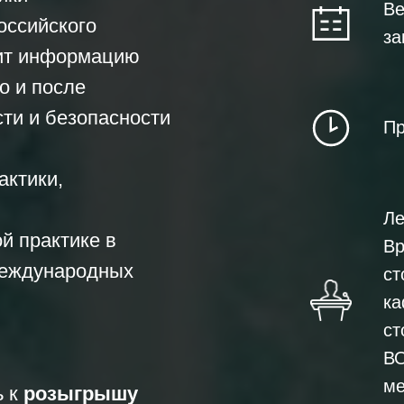
Ве
оссийского
за
вит информацию
о и после
ти и безопасности
Пр
актики,
Ле
й практике в
Вр
международных
ст
ка
ст
ВО
ме
ь к
розыгрышу